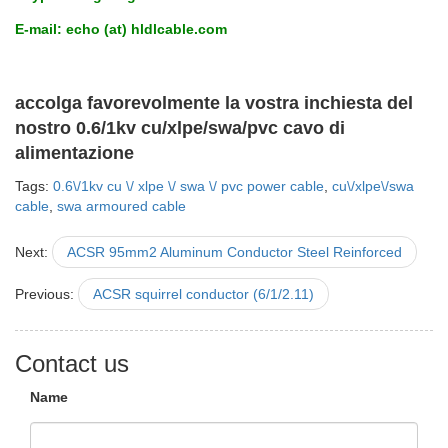
E-mail: echo (at) hldlcable.com
accolga favorevolmente la vostra inchiesta del
nostro 0.6/1kv cu/xlpe/swa/pvc cavo di
alimentazione
Tags:
0.6\/1kv cu \/ xlpe \/ swa \/ pvc power cable
,
cu\/xlpe\/swa
cable
,
swa armoured cable
Next:
ACSR 95mm2 Aluminum Conductor Steel Reinforced
Previous:
ACSR squirrel conductor (6/1/2.11)
Contact us
Name