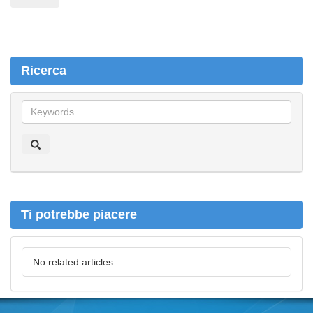
Ricerca
R
i
c
e
r
c
a
Ti potrebbe piacere
No related articles