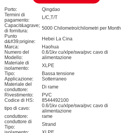
Porto:
Qingdao
Termini di
L/C,T/T
pagamento:
Capacit&agrave;
5000 Chilometro/chilometri per Month
di fornitura:
Punto
Hebei La Cina
d&#39;origine:
Marca:
Haohua
Numero del
0.6/1kv cu/xlpe/swa/pvc cavo di
Modello:
alimentazione
Materiale di
XLPE
isolamento:
Tipo:
Bassa tensione
Applicazione:
Sotterraneo
Materiale del
Di rame
conduttore:
Rivestimento:
PVC
Codice di HS:
8544492100
0.6/1kv cu/xlpe/swa/pvc cavo di
tipo di cavo:
alimentazione
conduttore:
rame
conduttore di
Strand
Tipo:
isolamento:
XLPE