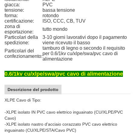
giacca:
PVC
tensione:
bassa tensione
forma:
rotondo
certificazione:
ISO, CCC, CB, TUV
zona di
tutto mondo
esportazione:
Particolari della
3-10 giorni lavorativi dopo il pagamento
spedizione:
viene ricevuto il basso
tamburo di legno o secondo il requisito
Particolari del
per 0.6/1kv cu/xlpe/swa/pvc cavo di
confezionamento:
alimentazione
0.6/1kv cu/xlpe/swa/pvc cavo di alimentazione
Descrizione del prodotto
XLPE Cavo di Tipo:
-XLPE isolato IN PVC cavo elettrico inguainato (CU/XLPE/PVC
Cavo)
-XLPE isolato nastro d'acciaio corazzato PVC cavo elettrico
inguainato (CU/XLPE/STA/Cavo PVC)