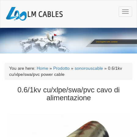
T
o
g
g
l
e
n
a
v
i
You are here:
Home
»
Prodotto
»
sonorouscable
»
0.6/1kv
g
cu/xlpe/swa/pvc power cable
a
t
0.6/1kv cu/xlpe/swa/pvc cavo di
i
alimentazione
o
n