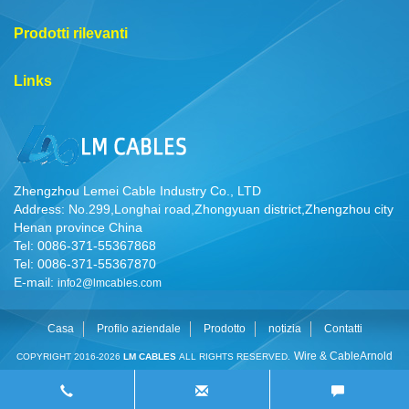
Prodotti rilevanti
Links
Zhengzhou Lemei Cable Industry Co., LTD
Address: No.299,Longhai road,Zhongyuan district,Zhengzhou city
Henan province China
Tel: 0086-371-55367868
Tel: 0086-371-55367870
E-mail:
info2@lmcables.com
Casa
Profilo aziendale
Prodotto
notizia
Contatti
Wire & Cable
Arnold
COPYRIGHT 2016-2026
LM CABLES
ALL RIGHTS RESERVED.
Cable
Cable Manufacturer