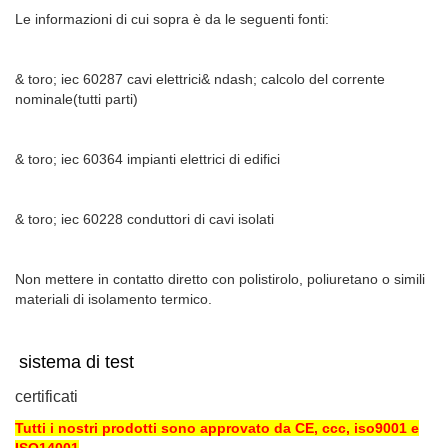
Le informazioni di cui sopra è da le seguenti fonti:
& toro; iec 60287 cavi elettrici& ndash; calcolo del corrente
nominale(tutti parti)
& toro; iec 60364 impianti elettrici di edifici
& toro; iec 60228 conduttori di cavi isolati
Non mettere in contatto diretto con polistirolo, poliuretano o simili
materiali di isolamento termico.
sistema di test
certificati
Tutti i nostri prodotti sono approvato da CE, ccc, iso9001 e