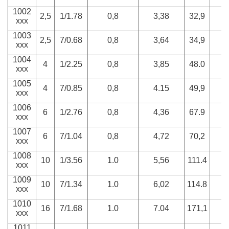
1002
2,5
1/1.78
0,8
3,38
32,9
2
xxx
1003
2,5
7/0.68
0,8
3,64
34,9
2
xxx
1004
4
1/2.25
0,8
3,85
48.0
2
xxx
1005
4
7/0.85
0,8
4.15
49,9
2
xxx
1006
6
1/2.76
0,8
4,36
67.9
2
xxx
1007
6
7/1.04
0,8
4,72
70,2
2
xxx
1008
10
1/3.56
1.0
5,56
111.4
3
xxx
1009
10
7/1.34
1.0
6,02
114.8
3
xxx
1010
16
7/1.68
1.0
7.04
171,1
4
xxx
1011