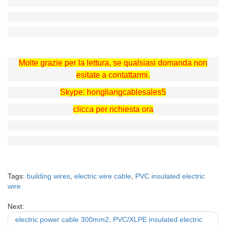
Molte grazie per la lettura, se qualsiasi domanda non
esitate a contattarmi.
Skype: hongliangcablesales5
clicca per richiesta ora
Tags:
building wires
,
electric wire cable
,
PVC insulated electric
wire
Next:
electric power cable 300mm2, PVC/XLPE insulated electric