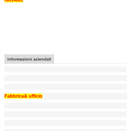
ISO14001
informazioni aziendali
Fabbrica& ufficio