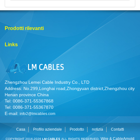
Prodotti rilevanti
Links
Zhengzhou Lemei Cable Industry Co., LTD
Address: No.299,Longhai road,Zhongyuan district,Zhengzhou city
Henan province China
Tel: 0086-371-55367868
Tel: 0086-371-55367870
E-mail:
info2@lmcables.com
Casa
Profilo aziendale
Prodotto
notizia
Contatti
Wire & Cable
Arnold
COPYRIGHT 2016-2026
LM CABLES
ALL RIGHTS RESERVED.