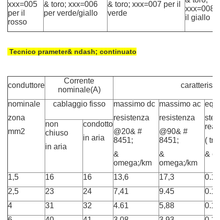
xxx=005
& toro; xxx=006
& toro; xxx=007 per il
xxx=008 
per il
per verde/giallo
verde
il giallo
rosso
Tecnico prameter& ndash; continuato
Corrente
conduttore
caratteristi
nominale(A)
nominale
cablaggio fisso
massimo dc
massimo ac
equi
zona
resistenza
resistenza
stel
non
condotto
reat
mm2
@20& #
@90& #
chiuso
in aria
8451;
8451;
( tri
in aria
&
&
& o
omega;/km
omega;/km
1,5
16
16
13,6
17,3
0.1
2,5
23
24
7,41
9.45
0.1
4
31
32
4.61
5,88
0.1
6
40
41
3,08
3,93
0.1