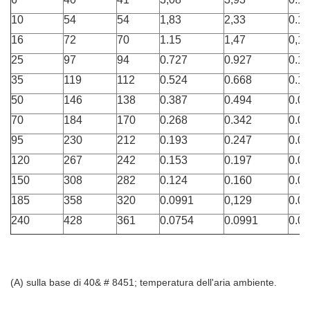
10
54
54
1,83
2,33
0.1
16
72
70
1.15
1,47
0,11
25
97
94
0.727
0.927
0.1
35
119
112
0.524
0.668
0.1
50
146
138
0.387
0.494
0.0
70
184
170
0.268
0.342
0.0
95
230
212
0.193
0.247
0.0
120
267
242
0.153
0.197
0.0
150
308
282
0.124
0.160
0.0
185
358
320
0.0991
0,129
0.0
240
428
361
0.0754
0.0991
0.0
(A) sulla base di 40& # 8451; temperatura dell'aria ambiente.