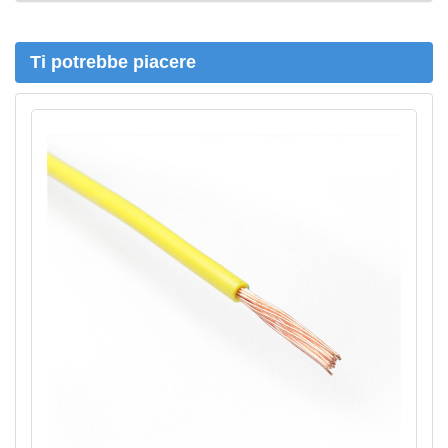
c
a
Ti potrebbe piacere