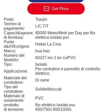
Porto:
Tianjin
Termini di
L/C,T/T
pagamento:
Capacit&agrave;
80000 Metro/Metri per Day per filo
di fornitura:
elettrico isolato pvc
Punto
Hebei La Cina
d&#39;origine:
Marca:
hua hao
Numero del
60227 iec-1 bv cu/PVC
Modello:
Tipo:
Isolato
Per centralino e pannello di controllo
Applicazione:
elettrico.
Materiale del
Di rame
conduttore:
Tipo del
Solide/bloccati
conduttore:
Materiale di
PVC
isolamento:
prodotto:
filo elettrico isolato pvc
di tensione:
450/750v 600/1000v