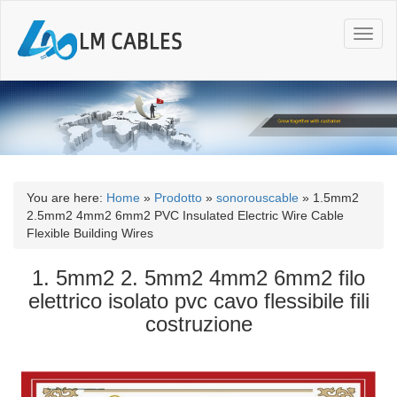
T
o
g
g
l
e
n
a
v
i
You are here:
Home
»
Prodotto
»
sonorouscable
»
1.5mm2
g
2.5mm2 4mm2 6mm2 PVC Insulated Electric Wire Cable
a
Flexible Building Wires
t
i
1. 5mm2 2. 5mm2 4mm2 6mm2 filo
o
elettrico isolato pvc cavo flessibile fili
n
costruzione