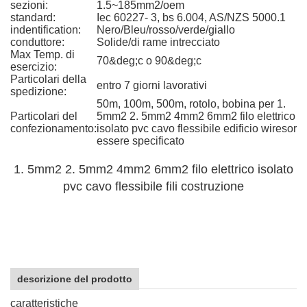
sezioni:
1.5~185mm2/oem
standard:
Iec 60227- 3, bs 6.004, AS/NZS 5000.1
indentification:
Nero/Bleu/rosso/verde/giallo
conduttore:
Solide/di rame intrecciato
Max Temp. di
70&deg;c o 90&deg;c
esercizio:
Particolari della
entro 7 giorni lavorativi
spedizione:
50m, 100m, 500m, rotolo, bobina per 1.
Particolari del
5mm2 2. 5mm2 4mm2 6mm2 filo elettrico
confezionamento:
isolato pvc cavo flessibile edificio wiresor
essere specificato
1. 5mm2 2. 5mm2 4mm2 6mm2 filo elettrico isolato
pvc cavo flessibile fili costruzione
descrizione del prodotto
caratteristiche