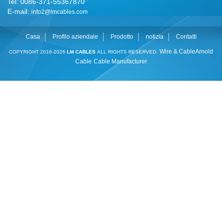
Tel: 0086-371-55367870
E-mail:
info2@lmcables.com
Casa
Profilo aziendale
Prodotto
notizia
Contatti
Wire & Cable
Arnold
COPYRIGHT 2016-2026
LM CABLES
ALL RIGHTS RESERVED.
Cable
Cable Manufacturer