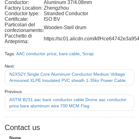
Conductor:
Aluminum 37/4.08mm
Factory Location:
Zhengzhou
Conductor type:
Stranded Conductor
Certificate:
ISO BV
Particolari del
Wooden-Stell drum
confezionamento:
Pacchetto di
https://sc01.alicdn.com/kf/Hce64742e3a9
Anteprima:
Tags:
AAC conductor price
,
bare cable
,
Scrap
Next:
N2XS2Y Single Core Aluminum Conductor Medium Voltage
Armoured XLPE Insulated PVC sheath 1-35kv Power Cable
Previous:
ASTM B231 aac bare conductor cable Drone aac conductor
price bare aluminum wire 700 MCM Flag
Contact us
Name