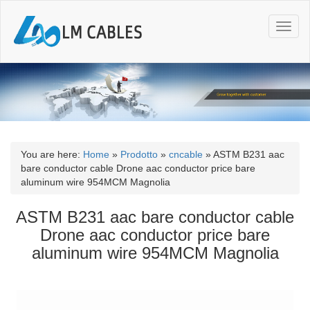
T
o
g
g
l
e
n
a
v
i
You are here:
Home
»
Prodotto
»
cncable
»
ASTM B231 aac
g
bare conductor cable Drone aac conductor price bare
a
aluminum wire 954MCM Magnolia
t
i
ASTM B231 aac bare conductor cable
o
Drone aac conductor price bare
n
aluminum wire 954MCM Magnolia