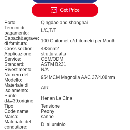
Porto:
Qingdao and shanghai
Termini di
L/C,T/T
pagamento:
Capacit&agrave;
100 Chilometro/chilometri per Month
di fornitura:
Cross section:
483mm2
Applicazione:
struttura alta
Service:
OEM/ODM
Standard:
ASTM B231
Rivestimento:
N/A
Numero del
954MCM Magnolia AAC 37/4.08mm
Modello:
Materiale di
AIR
isolamento:
Punto
Henan La Cina
d&#39;origine:
Tipo:
Tensione
Code name:
Peony
Marca:
sanhe
Materiale del
Di alluminio
conduttore: