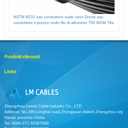
ASTM B231 aac conduttore nudo cavo Drone aac
conduttore il prezzo nudo filo di alluminio 750 MCM Tifa
Prodotti rilevanti
Links
Zhengzhou Lemei Cable Industry Co., LTD
Address: No.299,Longhai road,Zhongyuan district,Zhengzhou city
Henan province China
Tel: 0086-371-55367868