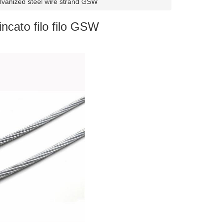
anized steel wire strand GSW
ncato filo filo GSW