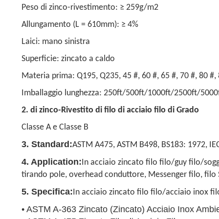
Peso di zinco-rivestimento: ≥ 259g/m2
Allungamento (L = 610mm): ≥ 4%
Laici: mano sinistra
Superficie: zincato a caldo
Materia prima: Q195, Q235, 45 #, 60 #, 65 #, 70 #, 80 #,
Imballaggio lunghezza: 250ft/500ft/1000ft/2500ft/5000f
2. di zinco-Rivestito di filo di acciaio filo di Grado
Classe A e Classe B
3. Standard:
ASTM A475, ASTM B498, BS183: 1972, IE
4. Application:
In acciaio zincato filo filo/guy filo/so
tirando pole, overhead conduttore, Messenger filo, filo S
5. Specifica:
In acciaio zincato filo filo/acciaio inox fi
• ASTM A-363 Zincato (Zincato) Acciaio Inox Ambien