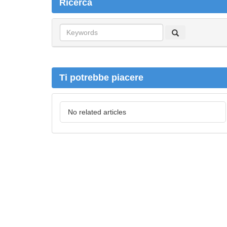
Ricerca
R
i
c
e
r
Ti potrebbe piacere
c
a
No related articles