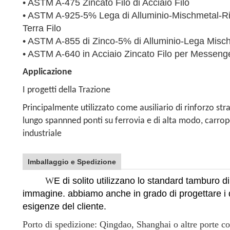
• ASTM A-475 Zincato Filo di Acciaio Filo
• ASTM A-925-5% Lega di Alluminio-Mischmetal-Rive
Terra Filo
• ASTM A-855 di Zinco-5% di Alluminio-Lega Mischme
• ASTM A-640 in Acciaio Zincato Filo per Messeng
Applicazione
I progetti della Trazione
Principalmente utilizzato come ausiliario di rinforzo str
lungo spannned ponti su ferrovia e di alta modo, carrop
industriale
Imballaggio e Spedizione
W
E di solito utilizzano lo standard tamburo 
immagine. abbiamo anche in grado di progettare i d
esigenze del cliente.
Porto di spedizione: Qingdao, Shanghai o altre porte c