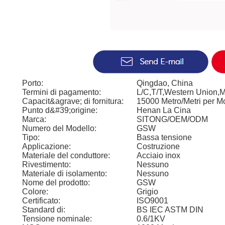
Porto:
Qingdao, China
Termini di pagamento:
L/C,T/T,Western Union
Capacit&agrave; di fornitura:
15000 Metro/Metri per M
Punto d&#39;origine:
Henan La Cina
Marca:
SITONG/OEM/ODM
Numero del Modello:
GSW
Tipo:
Bassa tensione
Applicazione:
Costruzione
Materiale del conduttore:
Acciaio inox
Rivestimento:
Nessuno
Materiale di isolamento:
Nessuno
Nome del prodotto:
GSW
Colore:
Grigio
Certificato:
ISO9001
Standard di:
BS IEC ASTM DIN
Tensione nominale:
0.6/1KV