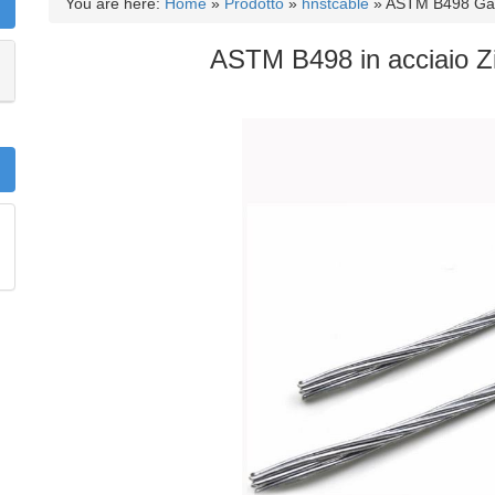
You are here:
Home
»
Prodotto
»
hnstcable
»
ASTM B498 Galv
ASTM B498 in acciaio Zi