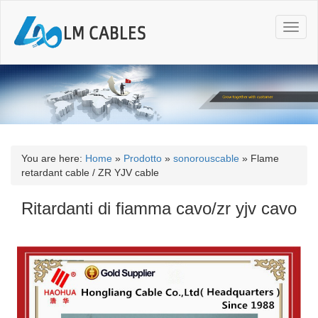
T
o
g
g
l
e
n
a
v
i
You are here:
Home
»
Prodotto
»
sonorouscable
»
Flame
g
retardant cable / ZR YJV cable
a
t
Ritardanti di fiamma cavo/zr yjv cavo
i
o
n