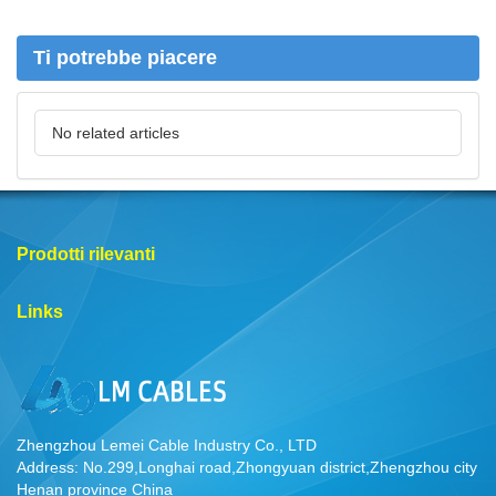
a
Ti potrebbe piacere
No related articles
Prodotti rilevanti
Links
Zhengzhou Lemei Cable Industry Co., LTD
Address: No.299,Longhai road,Zhongyuan district,Zhengzhou city
Henan province China