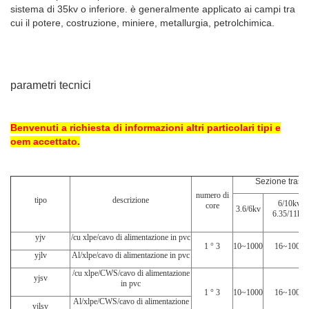
sistema di 35kv o inferiore. è generalmente applicato ai campi tra
cui il potere, costruzione, miniere, metallurgia, petrolchimica.
parametri tecnici
Benvenuti a richiesta di informazioni altri particolari tipi e
oem accettato.
Sezione trasv
numero di
tipo
descrizione
6/10kv
core
3.6/6kv
6.35/11kv
yjv
/cu xlpe/cavo di alimentazione in pvc
1 ° 3
10~1000
16~1000
yjlv
Al/xlpe/cavo di alimentazione in pvc
/cu xlpe/CWS/cavo di alimentazione
yjsv
in pvc
1 ° 3
10~1000
16~1000
Al/xlpe/CWS/cavo di alimentazione
yjlsv