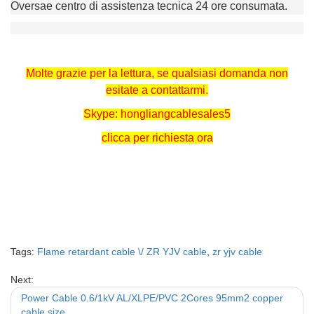
Oversae centro di assistenza tecnica 24 ore consumata.
Molte grazie per la lettura, se qualsiasi domanda non
esitate a contattarmi.
Skype: hongliangcablesales5
clicca per richiesta ora
Tags:
Flame retardant cable \/ ZR YJV cable
,
zr yjv cable
Next:
Power Cable 0.6/1kV AL/XLPE/PVC 2Cores 95mm2 copper
cable size