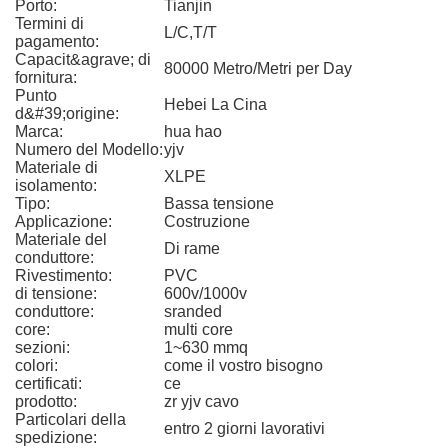
Porto:
Tianjin
Termini di
L/C,T/T
pagamento:
Capacit&agrave; di
80000 Metro/Metri per Day
fornitura:
Punto
Hebei La Cina
d&#39;origine:
Marca:
hua hao
Numero del Modello:
yjv
Materiale di
XLPE
isolamento:
Tipo:
Bassa tensione
Applicazione:
Costruzione
Materiale del
Di rame
conduttore:
Rivestimento:
PVC
di tensione:
600v/1000v
conduttore:
sranded
core:
multi core
sezioni:
1~630 mmq
colori:
come il vostro bisogno
certificati:
ce
prodotto:
zr yjv cavo
Particolari della
entro 2 giorni lavorativi
spedizione: