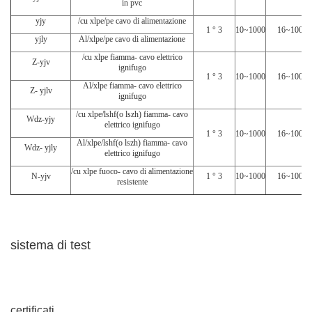
in pvc
yjy
/cu xlpe/pe cavo di alimentazione
1 ° 3
10~1000
16~1000
yjly
Al/xlpe/pe cavo di alimentazione
/cu xlpe fiamma- cavo elettrico
Z-yjv
ignifugo
1 ° 3
10~1000
16~1000
Al/xlpe fiamma- cavo elettrico
Z- yjlv
ignifugo
/cu xlpe/lshf(o lszh) fiamma- cavo
Wdz-yjy
elettrico ignifugo
1 ° 3
10~1000
16~1000
Al/xlpe/lshf(o lszh) fiamma- cavo
Wdz- yjly
elettrico ignifugo
/cu xlpe fuoco- cavo di alimentazione
N-yjv
1 ° 3
10~1000
16~1000
resistente
sistema di test
certificati