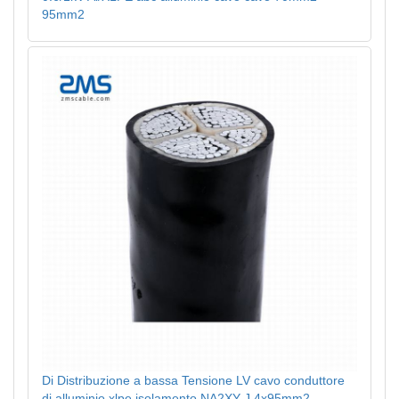
95mm2
Di Distribuzione a bassa Tensione LV cavo conduttore
di alluminio xlpe isolamento NA2XY-J 4x95mm2