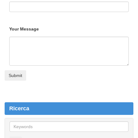
Your Message
Ricerca
R
i
c