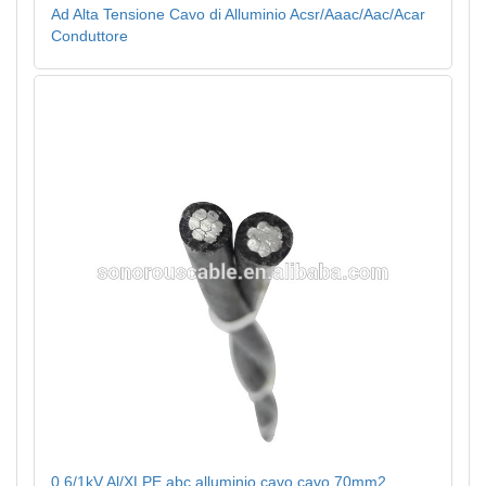
Ad Alta Tensione Cavo di Alluminio Acsr/Aaac/Aac/Acar
Conduttore
0.6/1kV Al/XLPE abc alluminio cavo cavo 70mm2