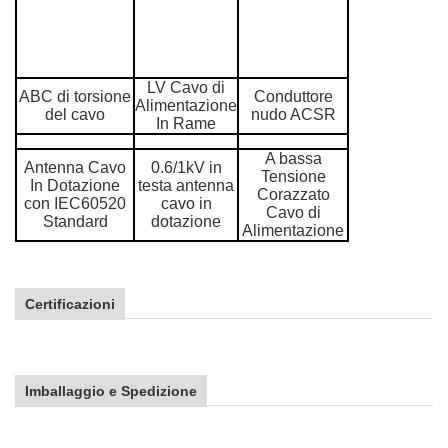
LV Cavo di
ABC di torsione
Conduttore
Alimentazione
del cavo
nudo ACSR
In Rame
A bassa
Antenna Cavo
0.6/1kV in
Tensione
In Dotazione
testa antenna
Corazzato
con IEC60520
cavo in
Cavo di
Standard
dotazione
Alimentazione
Certificazioni
Imballaggio e Spedizione