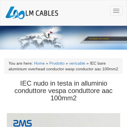
T
o
g
g
l
e
n
a
v
i
You are here:
Home
»
Prodotto
»
vericable
»
IEC bare
g
aluminium overhead conductor wasp conductor aac 100mm2
a
t
IEC nudo in testa in alluminio
i
conduttore vespa conduttore aac
o
100mm2
n