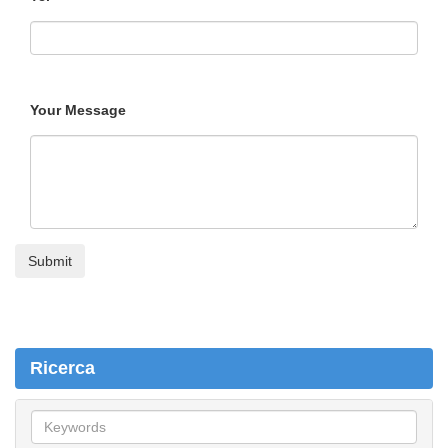
Your Message
Ricerca
R
i