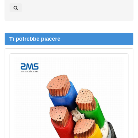
c
e
r
c
a
Ti potrebbe piacere