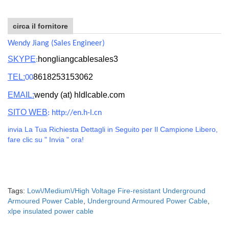
circa il fornitore
Wendy Jiang (Sales Engineer)
SKYPE
hongliangcablesales3
:
TEL:
8618253153062
00
EMAIL:
wendy (at) hldlcable.com
SITO WEB
: http://en.h-l.cn
invia La Tua Richiesta Dettagli in Seguito per Il Campione Libero,
fare clic su " Invia " ora!
Tags:
Low\/Medium\/High Voltage Fire-resistant Underground
Armoured Power Cable
,
Underground Armoured Power Cable
,
xlpe insulated power cable