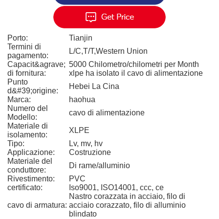
Porto:
Tianjin
Termini di
L/C,T/T,Western Union
pagamento:
Capacit&agrave;
5000 Chilometro/chilometri per Month
di fornitura:
xlpe ha isolato il cavo di alimentazione
Punto
Hebei La Cina
d&#39;origine:
Marca:
haohua
Numero del
cavo di alimentazione
Modello:
Materiale di
XLPE
isolamento:
Tipo:
Lv, mv, hv
Applicazione:
Costruzione
Materiale del
Di rame/alluminio
conduttore:
Rivestimento:
PVC
certificato:
Iso9001, ISO14001, ccc, ce
Nastro corazzata in acciaio, filo di
cavo di armatura:
acciaio corazzato, filo di alluminio
blindato