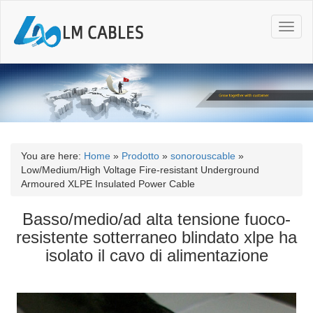
T
o
g
g
l
e
n
a
v
i
You are here:
Home
»
Prodotto
»
sonorouscable
»
g
Low/Medium/High Voltage Fire-resistant Underground
a
Armoured XLPE Insulated Power Cable
t
i
Basso/medio/ad alta tensione fuoco-
o
resistente sotterraneo blindato xlpe ha
n
isolato il cavo di alimentazione