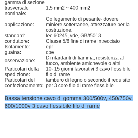
gamma di sezione
trasversale
1,5 mm2 ~ 400 mm2
nominale:
Collegamento di pesante- dovere
applicazione:
miniere sotterranee, attrezzature per la
costruzione.
standard:
Iec 60245, vde, GB/t5013
conduttore:
Classe 5/6 fine di rame intrecciato
Isolamento:
epr
guaina:
cpe
Di ritardanti di fiamma, resistenza al
osservazione:
fuoco, ambiente amichevole o altri
Particolari della
10- 15 giorni lavorativi 3 cavo flessibile
spedizione:
filo di rame
Particolari del
tamburo di legno o secondo il requisito
confezionamento:
per 3 core filo di rame flessibile
Bassa tensione cavo di gomma 300/500v, 450/750v,
600/1000v 3 cavo flessibile filo di rame