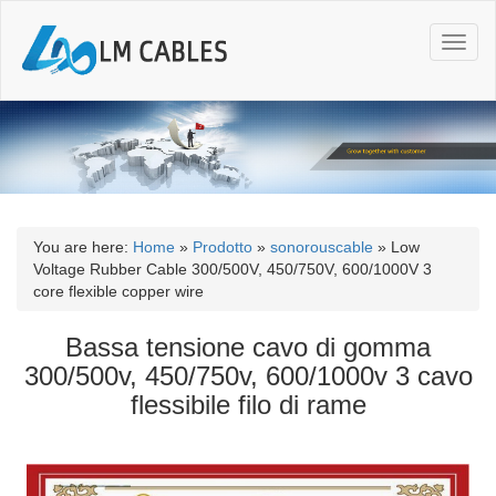
T
o
g
g
l
e
n
a
v
i
You are here:
Home
»
Prodotto
»
sonorouscable
»
Low
g
Voltage Rubber Cable 300/500V, 450/750V, 600/1000V 3
a
core flexible copper wire
t
i
Bassa tensione cavo di gomma
o
300/500v, 450/750v, 600/1000v 3 cavo
n
flessibile filo di rame