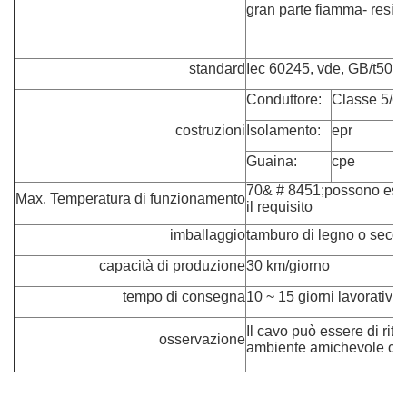
gran parte fiamma- resist
standard
Iec 60245, vde, GB/t501
Conduttore:
Classe 5/6 f
costruzioni
Isolamento:
epr
Guaina:
cpe
70
& # 8451;
possono ess
Max. Temperatura di funzionamento
il requisito
imballaggio
tamburo di legno o second
capacità di produzione
30 km/giorno
tempo di consegna
10 ~ 15 giorni lavorativi
Il cavo può essere di rita
osservazione
ambiente amichevole o al