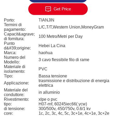
Porto:
TIANJIN
Termini di
L/C,T/T,Western Union,MoneyGram
pagamento:
Capacit&agrave;
100 Metro/Metri per Day
di fornitura:
Punto
Hebei La Cina
d&#39;origine:
Marca:
haohua
Numero del
3 cavo flessibile filo di rame
Modello:
Materiale di
PVC
isolamento:
Tipo:
Bassa tensione
trasmissione e distribuzione di energia
Applicazione:
elettrica
Materiale del
in alluminio
conduttore:
Rivestimento:
xlpe o pvc
tipo:
H07-rnf, 60245iec66( ycw)
di tensione:
300/500v, 450/750v, 0.6/1 kv
core:
1c, 2c, 3c, 4c, 5c, 3c+1e, 4c+1e, 3c+2e