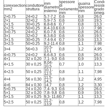
spessore
Condutt
mm
guaina
corexsection
conduttore
di
resiste
diametro
spessore
mm2
struttura
isolamento
grado; 
esterno
mm
mm
omega;
2×0.75
24×0.2
5.7-7.2
0,6
0,8
26.0
2×1
32×0.2
5.9-7.5
0,6
0,8
19,5
2×1.5
30×0.25
6.8-8.6
0,7
0,8
13,3
2×2.5
50×0.25
8.4-10.6
0,8
1.0
7.98
3×0.75
24×0.2
6.0-7.6
0,6
0,8
26.0
3×1
32×0.2
6.3-8.0
0,6
0,8
19,5
3×1.5
30×0.25
7.4-9.4
0,7
0,9
13,3
3×2.5
50×0.25
9.2-11.4
0,8
1.1
7.98
10.5-
3×4
56×0.3
0,8
1,2
4,95
13.1
4×0.75
24×0.2
6.6-8.3
0,6
0,8
26.0
4×1
32 x 0,20
7,1- 9,0
0,6
0,9
19,5
8,04-
4×1.5
30 x 0,25
0,7
1.0
13,3
10,5
10,1-
4×2.5
50 x 0,25
0,8
1.1
7,98
12,5
11,5-
4×4
56 x 0,30
0,8
1,2
4,95
14,3
4×6
84 x 0,30
14,7
0,8
1,2
3,30
5×0.75
24 x 0,20
7,4- 9,3
0,6
0,9
26.0
5×1
32 x 0,20
7,8- 9,8
0,6
0,9
19,5
5×1.5
30 x 0,25
9,3- 11,6
0,7
1.1
13,3
11,2-
5×2.5
50 x 0,25
0,8
1,2
7,98
13,9