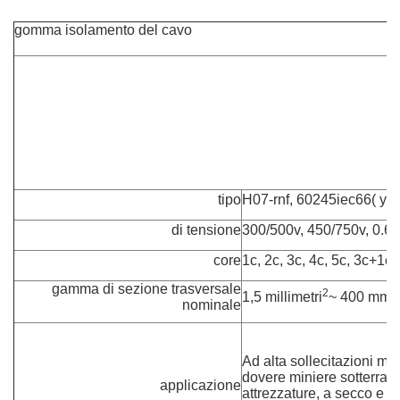
gomma isolamento del cavo
tipo
H07-rnf, 60245iec66( yc
di tensione
300/500v, 450/750v, 0.6/
core
1c, 2c, 3c, 4c, 5c, 3c+1e
gamma di sezione trasversale
2
2
1,5 millimetri
~ 400 mm
nominale
Ad alta sollecitazioni me
dovere miniere sotterrane
applicazione
attrezzature, a secco e le