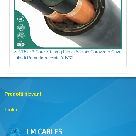
8.7/15kv 3 Core 70 mmq Filo di Acciaio Corazzato Cavo
Filo di Rame Intrecciato YJV32
Prodotti rilevanti
Links