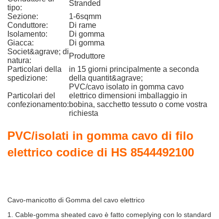
Stranded
tipo:
Sezione:
1-6sqmm
Conduttore:
Di rame
Isolamento:
Di gomma
Giacca:
Di gomma
Societ&agrave; di
Produttore
natura:
Particolari della
in 15 giorni principalmente a seconda
spedizione:
della quantit&agrave;
PVC/cavo isolato in gomma cavo
Particolari del
elettrico dimensioni imballaggio in
confezionamento:
bobina, sacchetto tessuto o come vostra
richiesta
PVC/isolati in gomma cavo di filo
elettrico codice di HS 8544492100
Cavo-manicotto di Gomma del cavo elettrico
1. Cable-gomma sheated cavo è fatto comeplying con lo standard