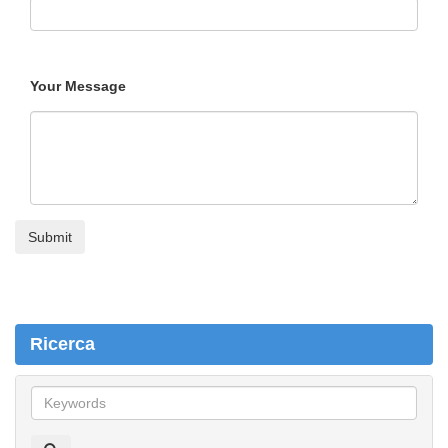
Your Message
Ricerca
R
i
c