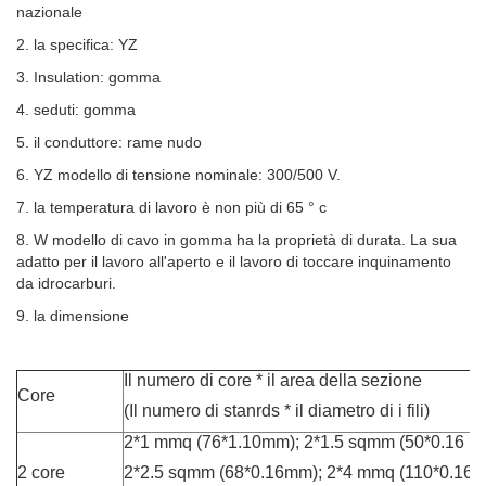
nazionale
2. la specifica: YZ
3. Insulation: gomma
4. seduti: gomma
5. il conduttore: rame nudo
6. YZ modello di tensione nominale: 300/500 V.
7. la temperatura di lavoro è non più di 65 ° c
8. W modello di cavo in gomma ha la proprietà di durata. La sua
adatto per il lavoro all'aperto e il lavoro di toccare inquinamento
da idrocarburi.
9. la dimensione
Il numero di core * il area della sezione
Core
(Il numero di stanrds * il diametro di i fili)
2*1 mmq (76*1.10mm); 2*1.5 sqmm (50*0.16 mill
2 core
2*2.5 sqmm (68*0.16mm); 2*4 mmq (110*0.16 mi