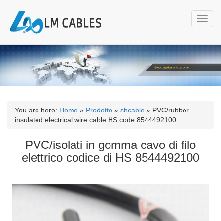
T
o
g
g
l
e
n
a
v
i
You are here:
Home
»
Prodotto
»
shcable
»
PVC/rubber
g
insulated electrical wire cable HS code 8544492100
a
t
PVC/isolati in gomma cavo di filo
i
elettrico codice di HS 8544492100
o
n