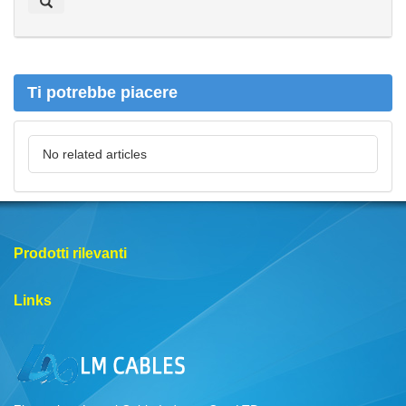
e
r
c
a
Ti potrebbe piacere
No related articles
Prodotti rilevanti
Links