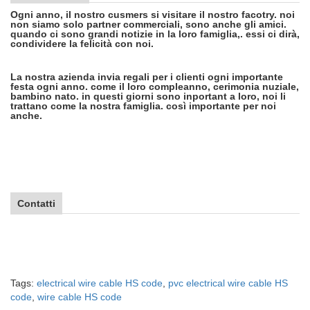
Ogni anno, il nostro cusmers si visitare il nostro facotry. noi
non siamo solo partner commerciali, sono anche gli amici.
quando ci sono grandi notizie in la loro famiglia,. essi ci dirà,
condividere la felicità con noi.
La nostra azienda invia regali per i clienti ogni importante
festa ogni anno. come il loro compleanno, cerimonia nuziale,
bambino nato. in questi giorni sono inportant a loro, noi li
trattano come la nostra famiglia. così importante per noi
anche.
Contatti
Tags:
electrical wire cable HS code
,
pvc electrical wire cable HS
code
,
wire cable HS code