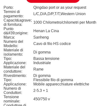
Porto:
Qingdao port or as your request
Termini di
L/C,D/A,D/P,T/T,Western Union
pagamento:
Capacit&agrave;
1000 Chilometro/chilometri per Month
di fornitura:
Punto
Henan La Cina
d&#39;origine:
Marca:
Sanheng
Numero del
Cavo di filo HS codice
Modello:
Materiale di
Di gomma
isolamento:
Tipo:
Bassa tensione
Applicazione:
Industriale
Materiale del
Rame
conduttore:
Rivestimento:
Di gomma
Tipo:
Flessibile filo di gomma
Applicazione:
Mobile apparecchiature elettriche
Numero di
2-5.3 + 1
Conduttori:
Tensione
450/750 v
nominale:
Conduttore di