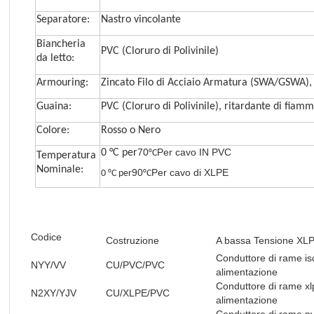
Separatore:
Nastro vincolante
Biancheria
PVC (Cloruro di Polivinile)
da letto:
Armouring:
Zincato Filo di Acciaio Armatura (SWA/GSWA), 
Guaina:
PVC (Cloruro di Polivinile), ritardante di fia
Colore:
Rosso o Nero
7
0
Per cavo IN PVC
0 °C per
°C
Temperatura
Nominale:
90
Per cavo di XLPE
0 °C per
°C
Codice
Costruzione
A bassa Tensione XLP
Conduttore di rame is
NYY/VV
CU/PVC/PVC
alimentazione
Conduttore di rame xl
N2XY/YJV
CU/XLPE/PVC
alimentazione