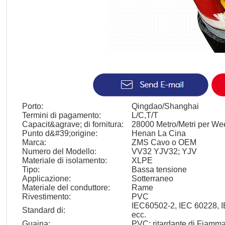
Porto:
Qingdao/Shanghai
Termini di pagamento:
L/C,T/T
Capacit&agrave; di fornitura:
28000 Metro/Metri per We
Punto d&#39;origine:
Henan La Cina
Marca:
ZMS Cavo o OEM
Numero del Modello:
VV32 YJV32; YJV
Materiale di isolamento:
XLPE
Tipo:
Bassa tensione
Applicazione:
Sotterraneo
Materiale del conduttore:
Rame
Rivestimento:
PVC
IEC60502-2, IEC 60228, 
Standard di:
ecc.
Guaina:
PVC; ritardante di Fiam