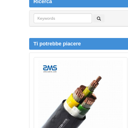
Ricerca
R
i
c
e
r
Ti potrebbe piacere
c
a