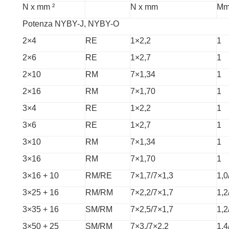
N x mm ²
N x mm
M
Potenza NYBY-J, NYBY-O
2×4
RE
1×2,2
1
2×6
RE
1×2,7
1
2×10
RM
7×1,34
1
2×16
RM
7×1,70
1
3×4
RE
1×2,2
1
3×6
RE
1×2,7
1
3×10
RM
7×1,34
1
3×16
RM
7×1,70
1
3×16 + 10
RM/RE
7×1,7/7×1,3
1,0
3×25 + 16
RM/RM
7×2,2/7×1,7
1,2
3×35 + 16
SM/RM
7×2,5/7×1,7
1,2
3×50 + 25
SM/RM
7×3,/7×2,2
1,4