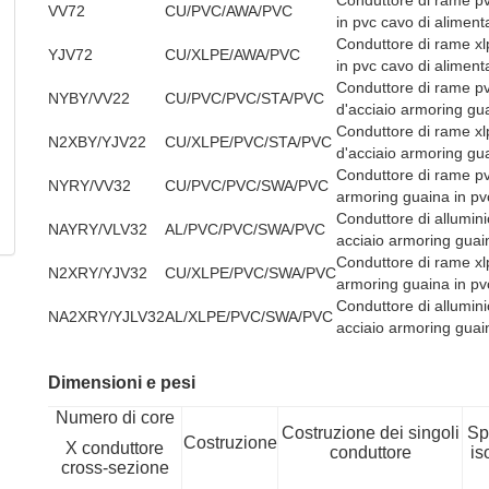
Conduttore di rame pv
VV72
CU/PVC/AWA/PVC
in pvc cavo di aliment
Conduttore di rame xlp
YJV72
CU/XLPE/AWA/PVC
in pvc cavo di aliment
Conduttore di rame pv
NYBY/VV22
CU/PVC/PVC/STA/PVC
d'acciaio armoring gu
Conduttore di rame xl
N2XBY/YJV22
CU/XLPE/PVC/STA/PVC
d'acciaio armoring gu
Conduttore di rame pvc
NYRY/VV32
CU/PVC/PVC/SWA/PVC
armoring guaina in pv
Conduttore di allumini
NAYRY/VLV32
AL/PVC/PVC/SWA/PVC
acciaio armoring guai
Conduttore di rame xlp
N2XRY/YJV32
CU/XLPE/PVC/SWA/PVC
armoring guaina in pv
Conduttore di allumini
NA2XRY/YJLV32
AL/XLPE/PVC/SWA/PVC
acciaio armoring guai
Dimensioni e pesi
Numero di core
Costruzione dei singoli
Sp
Costruzione
X conduttore
conduttore
is
cross-sezione