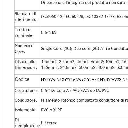
Di persone e l'integrità del prodotto non sarà i
Standard di
IEC60502-2, IEC 60228, IEC60332-1/2/3, BS546
riferimento:
Tensione
0.6/1 kV
nominale:
Numero di
Single Core (1C); Due core (2C) A Tre Condutto
Core:
Disponibile
1.5mm2, 2.5mm2; 4mm2; 6mm2; 10mm2; 1
Dimensioni:
185mm2, 240mm2, 300mm2, 400mm2, 500m
Codice
NYY/VV
;
N2XY/YJV
;
VV72
;
YJV72
;
NYBY/VV22
;
N2
Costruzione:
0.6/1kV Cu o Al/PVC/SWA o STA/PVC
Conduttore:
Filamento rotondo compattato conduttore di ram
Isolamento:
PVC o XLPE
Di
PP corda
riempimento: