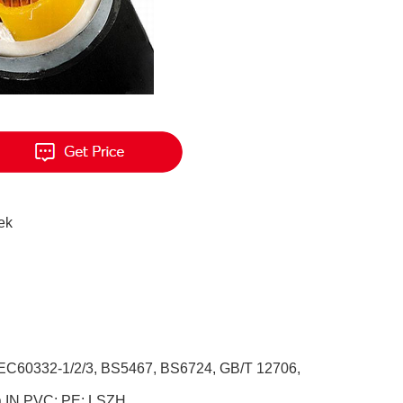
ek
IEC60332-1/2/3, BS5467, BS6724, GB/T 12706,
ma IN PVC; PE; LSZH