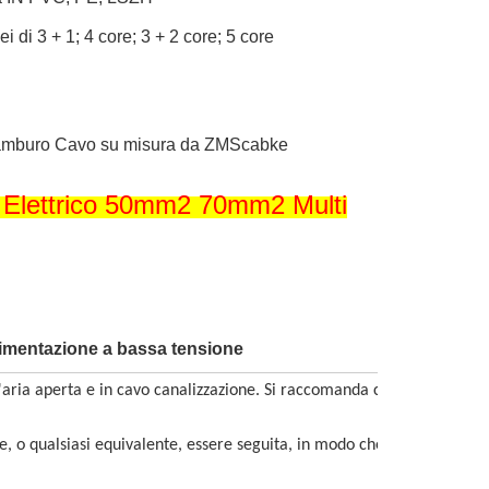
ei di 3 + 1; 4 core; 3 + 2 core; 5 core
 Tamburo Cavo su misura da ZMScabke
o Elettrico 50mm2 70mm2 Multi
limentazione a bassa tensione
l'aria aperta e in cavo canalizzazione. Si raccomanda che l'
le, o qualsiasi equivalente, essere seguita, in modo che la