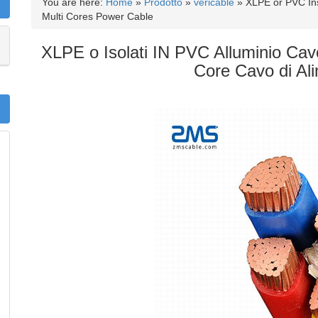
You are here:
Home
»
Prodotto
»
vericable
»
XLPE or PVC In
Multi Cores Power Cable
XLPE o Isolati IN PVC Alluminio Ca
Core Cavo di Al