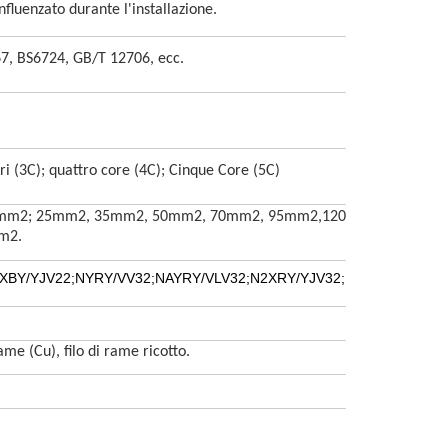
nfluenzato durante l'installazione.
7, BS6724, GB/T 12706, ecc.
ri (3C); quattro core (4C); Cinque Core (5C)
6mm2; 25mm2, 35mm2, 50mm2, 70mm2, 95mm2,
120mm2, 150mm2
m2.
XBY/YJV22
;
NYRY/VV32
;
NAYRY/VLV32
;
N2XRY/YJV32
;
NA2XRY/YJLV3
e (Cu), filo di rame ricotto.