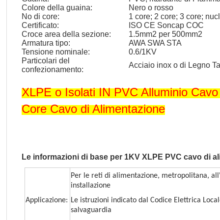
Colore della guaina:
Nero o rosso
No di core:
1 core; 2 core; 3 core; nucl
Certificato:
ISO CE Soncap COC
Croce area della sezione:
1.5mm2 per 500mm2
Armatura tipo:
AWA SWA STA
Tensione nominale:
0.6/1KV
Particolari del
Acciaio inox o di Legno
confezionamento:
XLPE o Isolati IN PVC Alluminio Cav
Core Cavo di Alimentazione
Le informazioni di base per 1KV XLPE PVC cavo di a
Per le reti di alimentazione, metropolitana, al
installazione
Applicazione:
Le istruzioni indicato dal Codice Elettrica Loca
salvaguardia