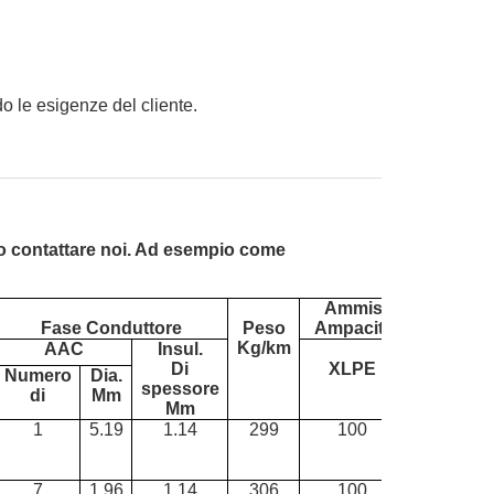
 le esigenze del cliente.
ono contattare noi. Ad esempio come
Ammissibile
Fase Conduttore
Peso
Ampacities (A)
Kg/km
AAC
Insul.
Di
XLPE
PE
Numero
Dia.
spessore
di
Mm
Mm
1
5.19
1.14
299
100
80
7
1.96
1.14
306
100
80