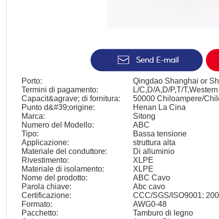
Porto:
Qingdao Shanghai or She
Termini di pagamento:
L/C,D/A,D/P,T/T,Wester
Capacit&agrave; di fornitura:
50000 Chiloampere/Chil
Punto d&#39;origine:
Henan La Cina
Marca:
Sitong
Numero del Modello:
ABC
Tipo:
Bassa tensione
Applicazione:
struttura alta
Materiale del conduttore:
Di alluminio
Rivestimento:
XLPE
Materiale di isolamento:
XLPE
Nome del prodotto:
ABC Cavo
Parola chiave:
Abc cavo
Certificazione:
CCC/SGS/ISO9001: 20
Formato:
AWG0-48
Pacchetto:
Tamburo di legno