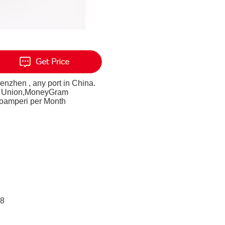
nzhen , any port in China.
n Union,MoneyGram
oamperi per Month
08