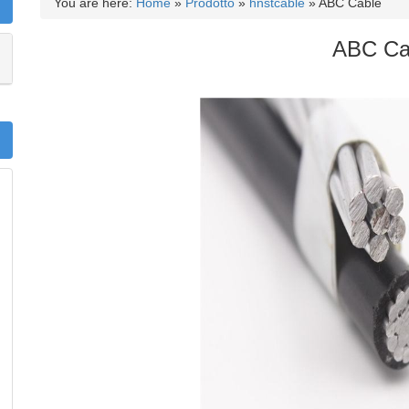
You are here:
Home
»
Prodotto
»
hnstcable
»
ABC Cable
ABC Ca