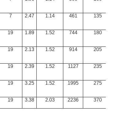
7
2.47
1.14
461
135
105
19
1.89
1.52
744
180
140
19
2.13
1.52
914
205
160
19
2.39
1.52
1127
235
185
19
3.25
1.52
1995
275
210
19
3.38
2.03
2236
370
280