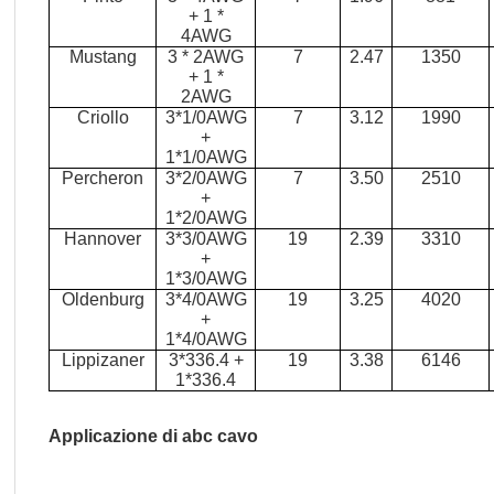
+ 1 *
4AWG
Mustang
3 * 2AWG
7
2.47
1350
+ 1 *
2AWG
Criollo
3*1/0AWG
7
3.12
1990
+
1*1/0AWG
Percheron
3*2/0AWG
7
3.50
2510
+
1*2/0AWG
Hannover
3*3/0AWG
19
2.39
3310
+
1*3/0AWG
Oldenburg
3*4/0AWG
19
3.25
4020
+
1*4/0AWG
Lippizaner
3*336.4 +
19
3.38
6146
1*336.4
Applicazione di abc cavo