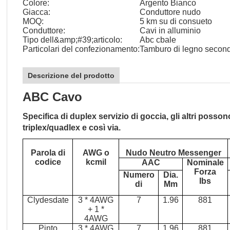
Colore:
Argento Bianco
Giacca:
Conduttore nudo
MOQ:
5 km su di consueto
Conduttore:
Cavi in alluminio
Tipo dell&amp;#39;articolo:
Abc cbale
Particolari del confezionamento:
Tamburo di legno secondo
Descrizione del prodotto
ABC Cavo
Specifica di duplex servizio di goccia, gli altri poss
triplex/quadlex e così via.
Parola di
AWG o
Nudo Neutro Messenger
codice
kcmil
AAC
Nominale
Forza
Numero
Dia.
Ibs
di
Mm
Clydesdate
3 * 4AWG
7
1.96
881
+ 1 *
4AWG
Pinto
3 * 4AWG
7
1.96
881